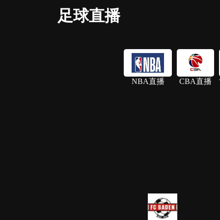
足球直播
NBA直播
CBA直播