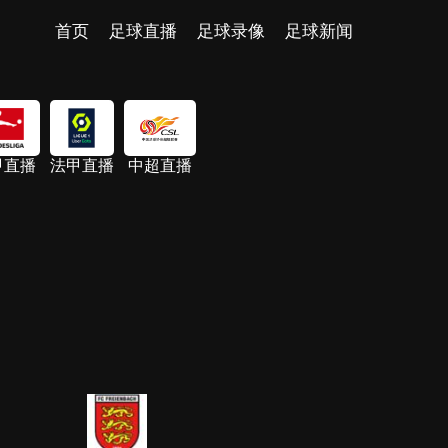
首页
足球直播
足球录像
足球新闻
甲直播
法甲直播
中超直播